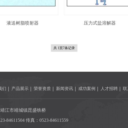
液送树脂喷射器
压力式盐溶解器
共 1页7条记录
我们
产品展示
荣誉资质
新闻资讯
成功案例
人才招聘
联
省靖江市靖城镇昆盛铁桥
-84611504 传真：0523-84611559